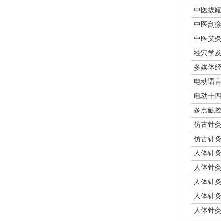
中医拔
中医刮
中医艾
经穴学及
多媒体
电动语言
电动十四
多点触控
仿古针灸铜
仿古针
人体针灸铜
人体针灸
人体针灸
人体针灸铜
人体针灸模