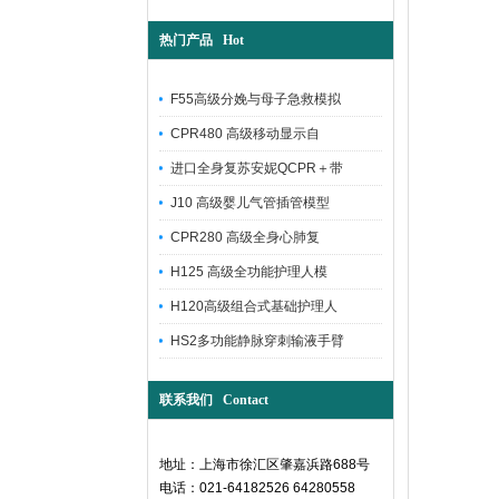
热门产品 Hot
F55高级分娩与母子急救模拟
CPR480 高级移动显示自
进口全身复苏安妮QCPR＋带
J10 高级婴儿气管插管模型
CPR280 高级全身心肺复
H125 高级全功能护理人模
H120高级组合式基础护理人
HS2多功能静脉穿刺输液手臂
联系我们 Contact
地址：上海市徐汇区肇嘉浜路688号
电话：021-64182526 64280558