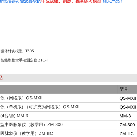
帮您推荐符合您要求的
中医拔罐、刮痧、推拿练习模型
相关产品！
：
猫体针灸模型 LT605
：
智能型推拿手法测定仪 ZTC-Ⅰ
品
称
型号
仪（网络版）QS-MXII
QS-MXII
仪（单机版) （可扩充为网络版）QS-MXII
QS-MXII
4台/套) MM-3
MM-3
型中医脉象仪（教学用）ZM-300
ZM-300
医脉象仪（教学用）ZM-ⅢC
ZM-ⅢC