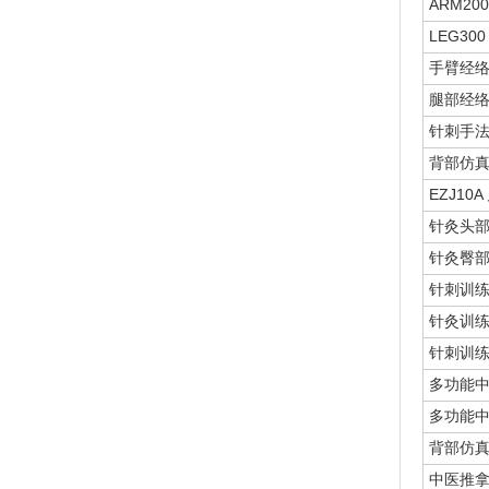
ARM2
LEG3
手臂经
腿部经
针刺手法参
背部仿真
EZJ1
针灸头部
针灸臀部
针刺训练
针灸训练
针刺训练
多功能
多功能中
背部仿
中医推