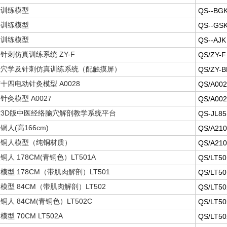
罐训练模型
QS--BG
痧训练模型
QS--GS
灸训练模型
QS--AJK
针刺仿真训练系统 ZY-F
QS/ZY-F
经穴学及针刺仿真训练系统（配触摸屏）
QS/ZY-B
十四电动针灸模型 A0028
QS/A002
针灸模型 A0027
QS/A002
3D版中医经络腧穴解剖教学系统平台
QS-JL8
人(高166cm)
QS/A210
灸铜人模型（纯铜材质）
QS/A210
人 178CM(青铜色）LT501A
QS/LT50
模型 178CM（带肌肉解剖）LT501
QS/LT50
模型 84CM（带肌肉解剖）LT502
QS/LT50
人 84CM(青铜色）LT502C
QS/LT5
型 70CM LT502A
QS/LT50