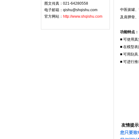
图文传真：021-64280558
中医拔罐、
电子邮箱：qishu@shqishu.com
官方网站：
http://www.shqishu.com
及肩胛骨、
功能特点：
■ 可使用
■ 在模型
■ 可用刮
■ 可进行
友情提示
您只要致电：