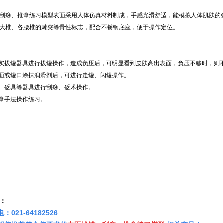
刮痧、推拿练习模型表面采用人体仿真材料制成，手感光滑舒适，能模拟人体肌肤的
大椎、各腰椎的棘突等骨性标志，配合不锈钢底座，便于操作定位。
真实拔罐器具进行拔罐操作，造成负压后，可明显看到皮肤高出表面，负压不够时，则
表面或罐口涂抹润滑剂后，可进行走罐、闪罐操作。
具、砭具等器具进行刮痧、砭术操作。
推拿手法操作练习。
：
021-64182526