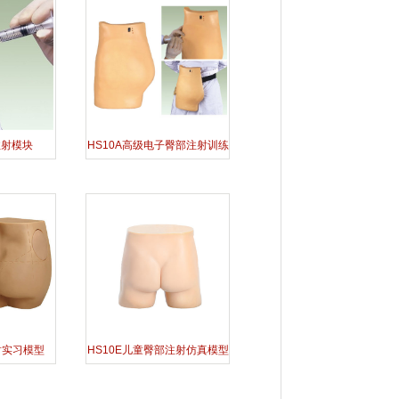
注射模块
HS10A高级电子臀部注射训练
模型
射实习模型
HS10E儿童臀部注射仿真模型