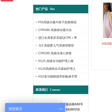
热门产品 Hot
F55高级分娩与母子急救模拟
CPR480 高级移动显示自
进口全身复苏安妮QCPR＋带
HS2
J10 高级婴儿气管插管模型
CPR280 高级全身心肺复
H125 高级全功能护理人模
H120高级组合式基础护理人
HS2多功能静脉穿刺输液手臂
联系我们 Contact
地址：上海市徐汇区肇嘉浜路688号
请您留言
电话：021-64182526 64280558